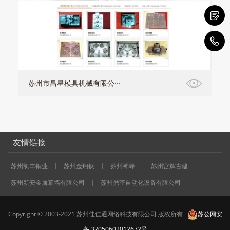
0
苏州市昌星模具机械有限公···
友情链接
苏州凯丰铜业
苏州金翔钛
苏州神峰
苏州宫辉古建
苏州新安金属幕墙有限公司
苏州鼎荃自动化设备有限公司
Copyright © 2003-2021 苏州佳佳通网络科技有限公司 版权所有
苏公网安
备 32050602012672号